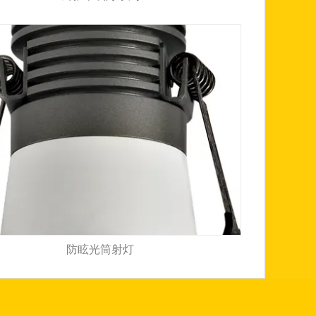
防眩光筒射灯