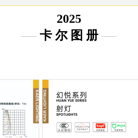
2025
卡 尔 图 册