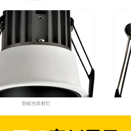
防眩光筒射灯